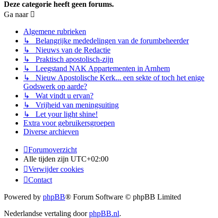
Deze categorie heeft geen forums.
Ga naar
Algemene rubrieken
↳ Belangrijke mededelingen van de forumbeheerder
↳ Nieuws van de Redactie
↳ Praktisch apostolisch-zijn
↳ Leegstand NAK Appartementen in Arnhem
↳ Nieuw Apostolische Kerk... een sekte of toch het enige
Godswerk op aarde?
↳ Wat vindt u ervan?
↳ Vrijheid van meningsuiting
↳ Let your light shine!
Extra voor gebruikersgroepen
Diverse archieven
Forumoverzicht
Alle tijden zijn
UTC+02:00
Verwijder cookies
Contact
Powered by
phpBB
® Forum Software © phpBB Limited
Nederlandse vertaling door
phpBB.nl
.