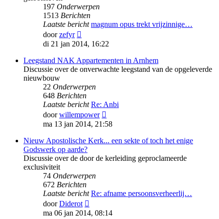
197
Onderwerpen
1513
Berichten
Laatste bericht
magnum opus trekt vrijzinnige…
Bekijk
door
zefyr
laatste
di 21 jan 2014, 16:22
bericht
Leegstand NAK Appartementen in Arnhem
Discussie over de onverwachte leegstand van de opgeleverde
nieuwbouw
22
Onderwerpen
648
Berichten
Laatste bericht
Re: Anbi
Bekijk
door
willempower
laatste
ma 13 jan 2014, 21:58
bericht
Nieuw Apostolische Kerk... een sekte of toch het enige
Godswerk op aarde?
Discussie over de door de kerleiding geproclameerde
exclusiviteit
74
Onderwerpen
672
Berichten
Laatste bericht
Re: afname persoonsverheerlij…
Bekijk
door
Diderot
laatste
ma 06 jan 2014, 08:14