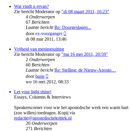
bericht
Wat vindt u ervan?
Zie bericht Moderator op
"di 08 maart 2011, 16:23"
4
Onderwerpen
67
Berichten
Laatste bericht
Re: Doorgeslagen...
Bekijk
door
ex-voorganger
laatste
di 08 mar 2011, 13:46
bericht
Vrijheid van meningsuiting
Zie bericht Moderator op
"ma 16 mei 2011, 20:59"
2
Onderwerpen
60
Berichten
Laatste bericht
Re: Stelling: de Nieuw-Aposto…
Bekijk
door
basis
laatste
wo 16 mei 2012, 08:33
bericht
Let your light shine!
Essays, Columns & Interviews
Speakerscorner voor wie het apostolische werk een warm hart
(zou willen) toedragen. Kopij via
redactie@apostolischekritiek.nl
20
Onderwerpen
271
Berichten