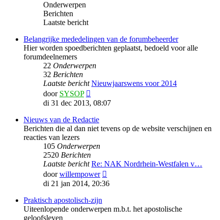
Onderwerpen
Berichten
Laatste bericht
Belangrijke mededelingen van de forumbeheerder
Hier worden spoedberichten geplaatst, bedoeld voor alle
forumdeelnemers
22
Onderwerpen
32
Berichten
Laatste bericht
Nieuwjaarswens voor 2014
Bekijk
door
SYSOP
laatste
di 31 dec 2013, 08:07
bericht
Nieuws van de Redactie
Berichten die al dan niet tevens op de website verschijnen en
reacties van lezers
105
Onderwerpen
2520
Berichten
Laatste bericht
Re: NAK Nordrhein-Westfalen v…
Bekijk
door
willempower
laatste
di 21 jan 2014, 20:36
bericht
Praktisch apostolisch-zijn
Uiteenlopende onderwerpen m.b.t. het apostolische
geloofsleven