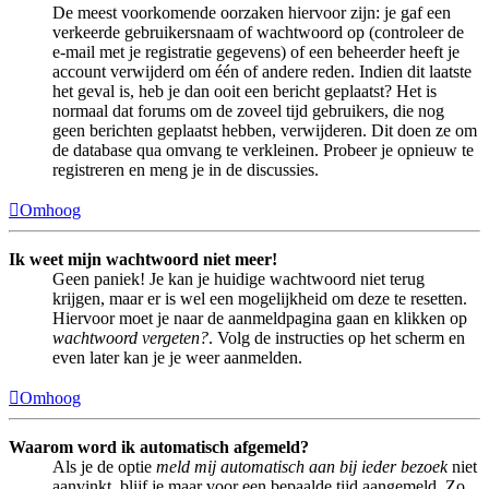
De meest voorkomende oorzaken hiervoor zijn: je gaf een
verkeerde gebruikersnaam of wachtwoord op (controleer de
e-mail met je registratie gegevens) of een beheerder heeft je
account verwijderd om één of andere reden. Indien dit laatste
het geval is, heb je dan ooit een bericht geplaatst? Het is
normaal dat forums om de zoveel tijd gebruikers, die nog
geen berichten geplaatst hebben, verwijderen. Dit doen ze om
de database qua omvang te verkleinen. Probeer je opnieuw te
registreren en meng je in de discussies.
Omhoog
Ik weet mijn wachtwoord niet meer!
Geen paniek! Je kan je huidige wachtwoord niet terug
krijgen, maar er is wel een mogelijkheid om deze te resetten.
Hiervoor moet je naar de aanmeldpagina gaan en klikken op
wachtwoord vergeten?
. Volg de instructies op het scherm en
even later kan je je weer aanmelden.
Omhoog
Waarom word ik automatisch afgemeld?
Als je de optie
meld mij automatisch aan bij ieder bezoek
niet
aanvinkt, blijf je maar voor een bepaalde tijd aangemeld. Zo