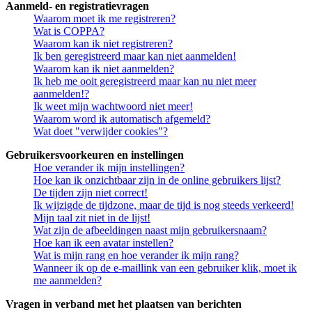
Aanmeld- en registratievragen
Waarom moet ik me registreren?
Wat is COPPA?
Waarom kan ik niet registreren?
Ik ben geregistreerd maar kan niet aanmelden!
Waarom kan ik niet aanmelden?
Ik heb me ooit geregistreerd maar kan nu niet meer
aanmelden!?
Ik weet mijn wachtwoord niet meer!
Waarom word ik automatisch afgemeld?
Wat doet "verwijder cookies"?
Gebruikersvoorkeuren en instellingen
Hoe verander ik mijn instellingen?
Hoe kan ik onzichtbaar zijn in de online gebruikers lijst?
De tijden zijn niet correct!
Ik wijzigde de tijdzone, maar de tijd is nog steeds verkeerd!
Mijn taal zit niet in de lijst!
Wat zijn de afbeeldingen naast mijn gebruikersnaam?
Hoe kan ik een avatar instellen?
Wat is mijn rang en hoe verander ik mijn rang?
Wanneer ik op de e-maillink van een gebruiker klik, moet ik
me aanmelden?
Vragen in verband met het plaatsen van berichten