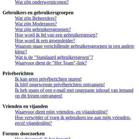
Wat zijn onderwerpiconen?
Gebruikers en gebruikersgroepen
Wat zijn Beheerders?
Wat zijn Moderators?
Wat zijn gebruikersgroepen?
Hoe word ik lid van een gebruikersgroep?
Hoe word ik een groepsleider?
Waarom staan verschillende gebruikersgroepen in een andere
kleur?
Wat is de "Standaard gebruikersgroep"?
Waarvoor dient de "Het Team"-link?
Privéberichten
Ik kan geen privéberichten sturen!
Ik blijf ongewenste privéberichten ontvangen!
Ik heb spam of een e-mail met ongepaste inhoud van iemand
op dit forum ontvangen!
Vrienden en vijanden
Waarvoor dient mijn vrienden- en vijandenlijst?
Hoe verwijder of voeg ik gebruikers toe aan mijn vrienden-
en/of vijandenlijst?
Forums doorzoeken