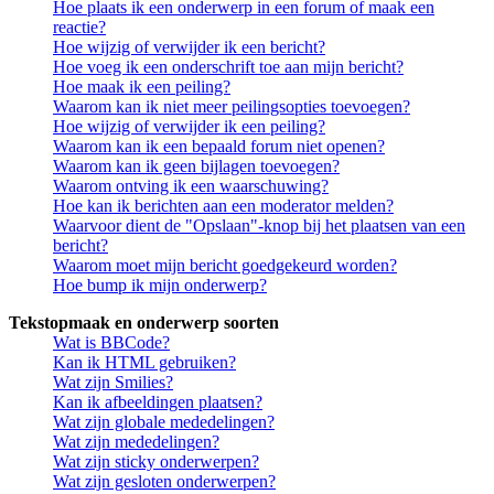
Hoe plaats ik een onderwerp in een forum of maak een
reactie?
Hoe wijzig of verwijder ik een bericht?
Hoe voeg ik een onderschrift toe aan mijn bericht?
Hoe maak ik een peiling?
Waarom kan ik niet meer peilingsopties toevoegen?
Hoe wijzig of verwijder ik een peiling?
Waarom kan ik een bepaald forum niet openen?
Waarom kan ik geen bijlagen toevoegen?
Waarom ontving ik een waarschuwing?
Hoe kan ik berichten aan een moderator melden?
Waarvoor dient de "Opslaan"-knop bij het plaatsen van een
bericht?
Waarom moet mijn bericht goedgekeurd worden?
Hoe bump ik mijn onderwerp?
Tekstopmaak en onderwerp soorten
Wat is BBCode?
Kan ik HTML gebruiken?
Wat zijn Smilies?
Kan ik afbeeldingen plaatsen?
Wat zijn globale mededelingen?
Wat zijn mededelingen?
Wat zijn sticky onderwerpen?
Wat zijn gesloten onderwerpen?